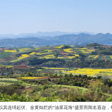
以其连绵起伏、金黄灿烂的“油菜花海“盛景而闻名遐迩，